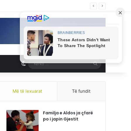
Switch skin
Kërko
...
Më të lexuarat
Të fundit
Familja e Aldos ja çfarë
po i japin Gjestit