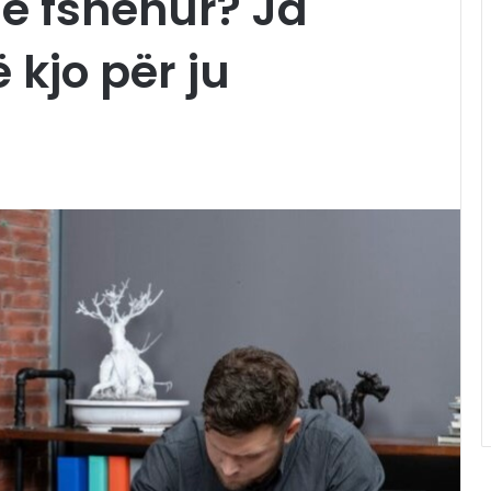
së fshehur? Ja
 kjo për ju