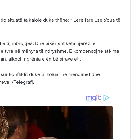
do situatë ta kalojë duke thënë: “ Lëre fare…se s’dua të
 tij mbrojtjes. Dhe pikërisht këta njerëz, e
n e tyre në mënyra të ndryshme. E kompensojnë atë me
, alkool, ngrënia e ëmbëlsirave etj.
atisur konfliktit duke u izoluar në mendimet dhe
rëve. /Telegrafi/