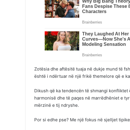
Zotësia dhe aftësitë tuaja në dukje mund të fs
është i ndërtuar në një frikë themelore që e ka 
Dikush që ka tendencën të shmangi konfliktet 
harmonisë dhe të paqes në marrëdhëniet e tyre,
mërzinë e tij ndryshe.
Por si edhe pse? Me një fokus në sjelljet tipike