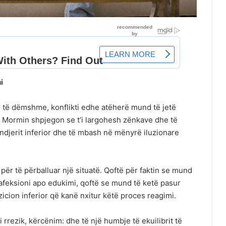
i
 të dëmshme, konflikti edhe atëherë mund të jetë
e Mormin shpjegon se t’i largohesh zënkave dhe të
djerit inferior dhe të mbash në mënyrë iluzionare
për të përballuar një situatë. Qoftë për faktin se mund
 afeksioni apo edukimi, qoftë se mund të ketë pasur
icion inferior që kanë nxitur këtë proces reagimi.
i rrezik, kërcënim: dhe të një humbje të ekuilibrit të