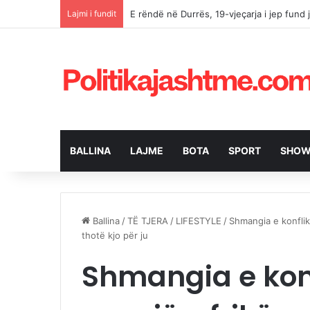
Lajmi i fundit
E rëndë në Durrës, 19-vjeçarja i jep fund 
BALLINA
LAJME
BOTA
SPORT
SHOW
Ballina
/
TË TJERA
/
LIFESTYLE
/
Shmangia e konflik
thotë kjo për ju
Shmangia e konf