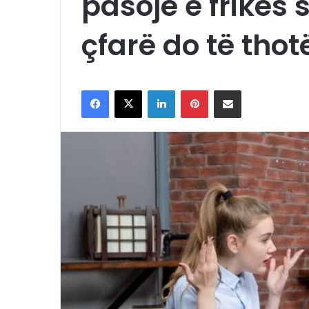
pasojë e frikës 
çfarë do të thotë
Facebook
X
LinkedIn
Pinterest
Shpërndaje me email