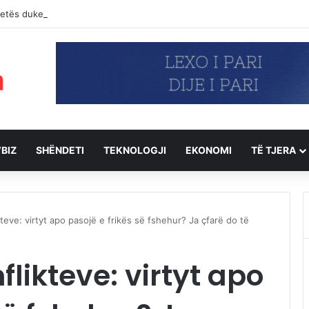
jetës duke u hedhur nga pallati, detajet e para
BIZ
SHËNDETI
TEKNOLOGJI
EKONOMI
TË TJERA
teve: virtyt apo pasojë e frikës së fshehur? Ja çfarë do të
likteve: virtyt apo