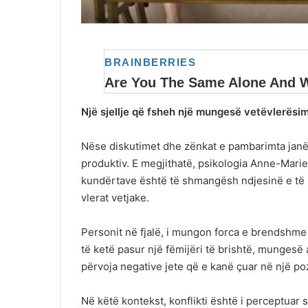
Një sjellje që fsheh një mungesë vetëvlerësim
Nëse diskutimet dhe zënkat e pambarimta janë
produktiv. E megjithatë, psikologia Anne-Mari
kundërtave është të shmangësh ndjesinë e të n
vlerat vetjake.
Personit në fjalë, i mungon forca e brendshme 
të ketë pasur një fëmijëri të brishtë, mungesë
përvoja negative jete që e kanë çuar në një poz
Në këtë kontekst, konflikti është i perceptuar s