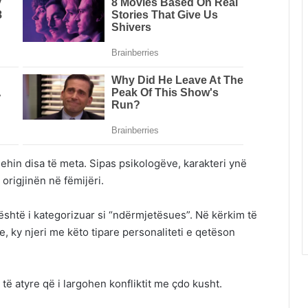
hehin disa të meta. Sipas psikologëve, karakteri ynë
origjinën në fëmijëri.
është i kategorizuar si “ndërmjetësues”. Në kërkim të
 ky njeri me këto tipare personaliteti e qetëson
 të atyre që i largohen konfliktit me çdo kusht.