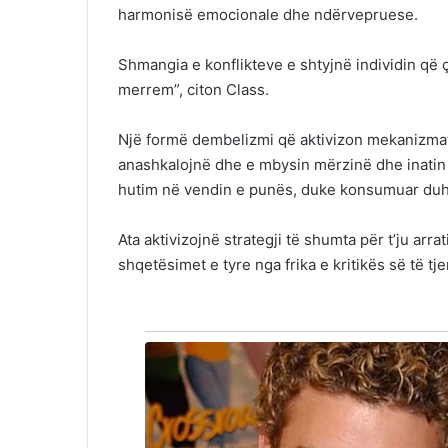
harmonisë emocionale dhe ndërvepruese.
Shmangia e konflikteve e shtyjnë individin që ç
merrem”, citon Class.
Një formë dembelizmi që aktivizon mekanizmat e
anashkalojnë dhe e mbysin mërzinë dhe inati
hutim në vendin e punës, duke konsumuar duhan
Ata aktivizojnë strategji të shumta për t’ju arr
shqetësimet e tyre nga frika e kritikës së të tje