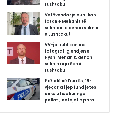
Lushtaku
Vetëvendosje publikon
foton e Mehanit të
sulmuar, e dënon sulmin
e Lushtakut
VV-ja publikon me
fotografi gjendjen e
Hysni Mehanit, dënon
sulmin nga Sami
Lushtaku
E rëndë në Durrës, 19-
vjeçarja i jep fund jetës
duke u hedhur nga
pallati, detajet e para