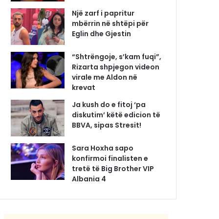
Një zarf i papritur
mbërrin në shtëpi për
Eglin dhe Gjestin
“Shtrëngoje, s’kam fuqi”,
Rizarta shpjegon videon
virale me Aldon në
krevat
Ja kush do e fitoj ‘pa
diskutim’ këtë edicion të
BBVA, sipas Stresit!
Sara Hoxha sapo
konfirmoi finalisten e
tretë të Big Brother VIP
Albania 4