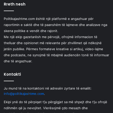
Rreth nesh
Politikajashtme.com është një platformë e angazhuar për
raportimin e saktë dhe të paanshëm të lajmeve dhe analizave nga
skena politike e vendit dhe rajonit.
Me një ekip gazetarësh me përvojë, ofrojmë informacion të
thelluar dhe opinionet më relevante për zhvillimet që ndikojnë
jetën publike. Përmes formateve kreative si artikuj, video-lajme
dhe podcaste, ne synojmë të mbajmë audiencën tonë të informuar
dhe të angazhuar.
Kontakti
Ju mund të na kontaktoni në adresën zyrtare të emailit:
info@politikajashtme.com
.
Ekipi ynë do të përpiqet t’ju përgjigjet sa më shpejt dhe t’ju ofrojë
ndihmën që ju nevojitet. Vlerësojmë çdo mesazh dhe