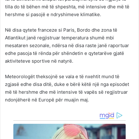
tilla do të bëhen më të shpeshta, më intensive dhe më të
hershme si pasojë e ndryshimeve klimatike.
Në disa qytete franceze si Paris, Bordo dhe zona të
Atlantikut janë regjistruar temperatura shumë mbi
mesataren sezonale, ndërsa në disa raste janë raportuar
edhe pasoja të rënda për shëndetin e qytetarëve gjatë
aktiviteteve sportive në natyrë.
Meteorologët theksojnë se vala e të nxehtit mund të
zgjasë edhe disa ditë, duke e bërë këtë një nga episodet
më të hershme dhe më intensive të vapës së regjistruar
ndonjëherë në Europë për muajin maj.