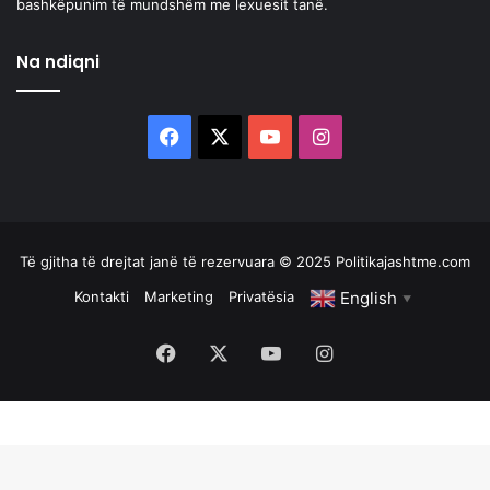
bashkëpunim të mundshëm me lexuesit tanë.
Na ndiqni
Facebook
X
YouTube
Instagram
Të gjitha të drejtat janë të rezervuara © 2025 Politikajashtme.com
English
Kontakti
Marketing
Privatësia
▼
Facebook
X
YouTube
Instagram