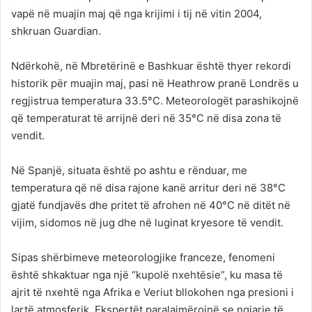
vapë në muajin maj që nga krijimi i tij në vitin 2004,
shkruan Guardian.
Ndërkohë, në Mbretërinë e Bashkuar është thyer rekordi
historik për muajin maj, pasi në Heathrow pranë Londrës u
regjistrua temperatura 33.5°C. Meteorologët parashikojnë
që temperaturat të arrijnë deri në 35°C në disa zona të
vendit.
Në Spanjë, situata është po ashtu e rënduar, me
temperatura që në disa rajone kanë arritur deri në 38°C
gjatë fundjavës dhe pritet të afrohen në 40°C në ditët në
vijim, sidomos në jug dhe në luginat kryesore të vendit.
Sipas shërbimeve meteorologjike franceze, fenomeni
është shkaktuar nga një “kupolë nxehtësie”, ku masa të
ajrit të nxehtë nga Afrika e Veriut bllokohen nga presioni i
lartë atmosferik. Ekspertët paralajmërojnë se ngjarje të