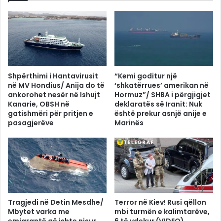
Shpërthimi i Hantavirusit
“Kemi goditur një
në MV Hondius/ Anija do të
‘shkatërrues’ amerikan në
ankorohet nesër në Ishujt
Hormuz”/ SHBA i përgjigjet
Kanarie, OBSH në
deklaratës së Iranit: Nuk
gatishmëri për pritjen e
është prekur asnjë anije e
pasagjerëve
Marinës
Tragjedi në Detin Mesdhe/
Terror në Kiev! Rusi qëllon
Mbytet varka me
mbi turmën e kalimtarëve,