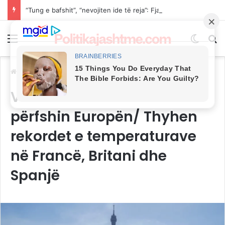
“Tung e bafshit”, “nevojiten ide të reja”: Fjalët e Pecit dhe Gërvallës pas largimeve nga GUXO
Menu
Switch
Kë
Ballina
/
BOTA
Vala e të nxehtit ekstrem
përfshin Europën/ Thyhen
rekordet e temperaturave
në Francë, Britani dhe
Spanjë