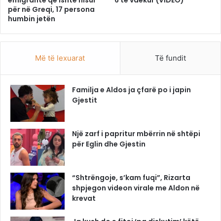
emigrantë që ishte nisur
6 të vdekur (VIDEO)
për në Greqi, 17 persona
humbin jetën
Më të lexuarat
Të fundit
Familja e Aldos ja çfarë po i japin
Gjestit
Një zarf i papritur mbërrin në shtëpi
për Eglin dhe Gjestin
“Shtrëngoje, s’kam fuqi”, Rizarta
shpjegon videon virale me Aldon në
krevat