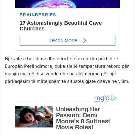
Një valë e hershme dhe e fortë të nxehti ka përfshirë
Europën Perëndimore, duke sjellë temperatura rekord për
muajin maj në disa vende dhe paralajmërime për një
përkeqësim të mëtejshëm të situatës gjatë ditëve në vijim.