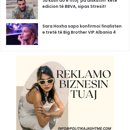
Ja kush do e fitoj ‘pa diskutim’ këtë
edicion të BBVA, sipas Stresit!
Sara Hoxha sapo konfirmoi finalisten
e tretë të Big Brother VIP Albania 4