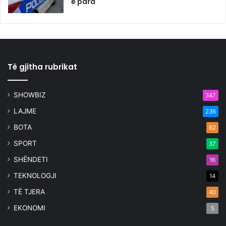
e para
Të gjitha rubrikat
SHOWBIZ
347
LAJME
236
BOTA
82
SPORT
37
SHËNDETI
16
TEKNOLOGJI
14
TË TJERA
40
EKONOMI
5