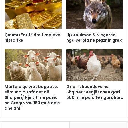
Çmimi i “arit” drejt majave
Ujku sulmon 5-vjeçaren
historike
nga Serbia në plazhin grek
Murtaja që vret bagëtitë,
Gripi i shpendëve në
sëmundja shfaqet në
Shqipëri: Asgjësohen gati
Shqipëri/ Një vit më parë,
500 mijë pula të ngordhura
në Greqi vrau 160 mijë dele
dhe dhi