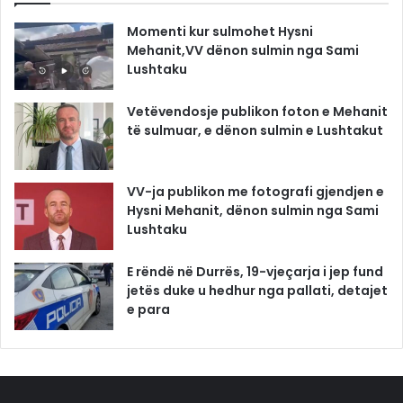
Momenti kur sulmohet Hysni
Mehanit,VV dënon sulmin nga Sami
Lushtaku
Vetëvendosje publikon foton e Mehanit
të sulmuar, e dënon sulmin e Lushtakut
VV-ja publikon me fotografi gjendjen e
Hysni Mehanit, dënon sulmin nga Sami
Lushtaku
E rëndë në Durrës, 19-vjeçarja i jep fund
jetës duke u hedhur nga pallati, detajet
e para