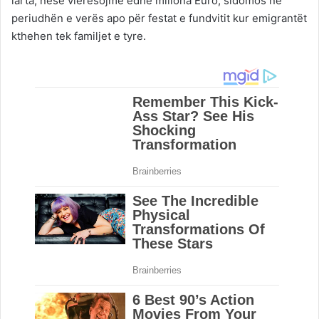
larta, nëse vlerësojmë edhe miliona Euro, sidomos në
periudhën e verës apo për festat e fundvitit kur emigrantët
kthehen tek familjet e tyre.