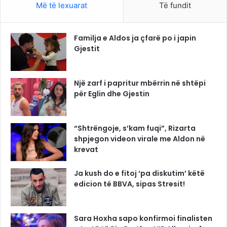
Më të lexuarat
Të fundit
Familja e Aldos ja çfarë po i japin
Gjestit
Një zarf i papritur mbërrin në shtëpi
për Eglin dhe Gjestin
“Shtrëngoje, s’kam fuqi”, Rizarta
shpjegon videon virale me Aldon në
krevat
Ja kush do e fitoj ‘pa diskutim’ këtë
edicion të BBVA, sipas Stresit!
Sara Hoxha sapo konfirmoi finalisten