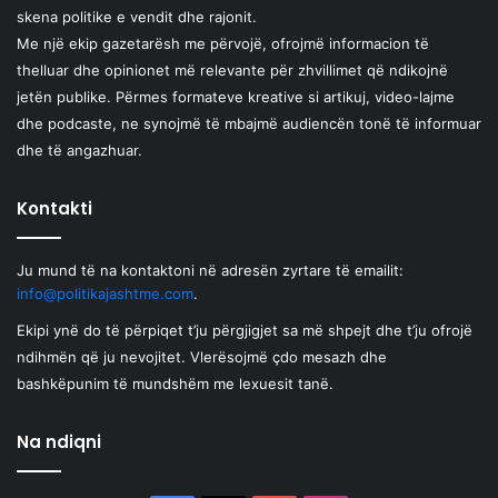
skena politike e vendit dhe rajonit.
Me një ekip gazetarësh me përvojë, ofrojmë informacion të
thelluar dhe opinionet më relevante për zhvillimet që ndikojnë
jetën publike. Përmes formateve kreative si artikuj, video-lajme
dhe podcaste, ne synojmë të mbajmë audiencën tonë të informuar
dhe të angazhuar.
Kontakti
Ju mund të na kontaktoni në adresën zyrtare të emailit:
info@politikajashtme.com
.
Ekipi ynë do të përpiqet t’ju përgjigjet sa më shpejt dhe t’ju ofrojë
ndihmën që ju nevojitet. Vlerësojmë çdo mesazh dhe
bashkëpunim të mundshëm me lexuesit tanë.
Na ndiqni