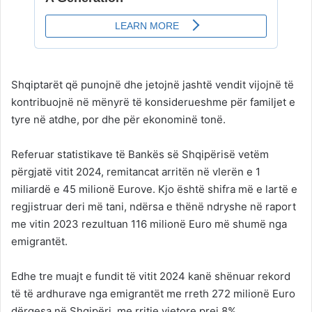
Shqiptarët që punojnë dhe jetojnë jashtë vendit vijojnë të
kontribuojnë në mënyrë të konsiderueshme për familjet e
tyre në atdhe, por dhe për ekonominë tonë.
Referuar statistikave të Bankës së Shqipërisë vetëm
përgjatë vitit 2024, remitancat arritën në vlerën e 1
miliardë e 45 milionë Eurove. Kjo është shifra më e lartë e
regjistruar deri më tani, ndërsa e thënë ndryshe në raport
me vitin 2023 rezultuan 116 milionë Euro më shumë nga
emigrantët.
Edhe tre muajt e fundit të vitit 2024 kanë shënuar rekord
të të ardhurave nga emigrantët me rreth 272 milionë Euro
dërgesa në Shqipëri, me rritje vjetore prej 8%.