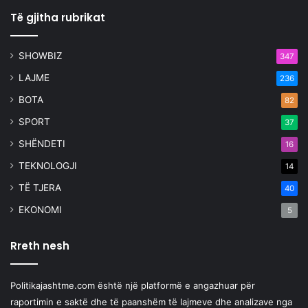
Të gjitha rubrikat
SHOWBIZ
347
LAJME
236
BOTA
82
SPORT
37
SHËNDETI
16
TEKNOLOGJI
14
TË TJERA
40
EKONOMI
5
Rreth nesh
Politikajashtme.com është një platformë e angazhuar për
raportimin e saktë dhe të paanshëm të lajmeve dhe analizave nga