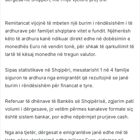
Remitancat vijojnë të mbeten një burim i rëndësishëm i të
ardhurave për familjet shqiptare vitet e fundit. Njëherësh
këto të ardhura kanë ndikuar direkt edhe në dobësimin e
monedhës Euro në vendin tonë, për shkak të qarkullimit të
lartë të kësaj monedhe në tregun valutor.
Sipas statistikave në Shqipëri, mesatarisht 1 në 4 familje
siguron te ardhura nga emigrantët që rezultojnë se janë
burim i rëndësishëm për financat e tyre.
Referuar të dhënave të Bankës së Shqipërisë, zgjerim pati
volumi i dërgesave, jo vetëm përmes kanaleve formale siç
është sistem bankar, por edhe nëpërmjet prurjeve cash.
Nga ana tjetër, dërgesat e emigrantëve janë edhe më të