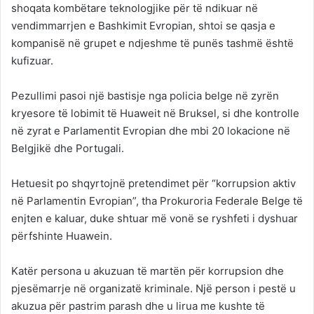
shoqata kombëtare teknologjike për të ndikuar në
vendimmarrjen e Bashkimit Evropian, shtoi se qasja e
kompanisë në grupet e ndjeshme të punës tashmë është
kufizuar.
Pezullimi pasoi një bastisje nga policia belge në zyrën
kryesore të lobimit të Huaweit në Bruksel, si dhe kontrolle
në zyrat e Parlamentit Evropian dhe mbi 20 lokacione në
Belgjikë dhe Portugali.
Hetuesit po shqyrtojnë pretendimet për “korrupsion aktiv
në Parlamentin Evropian”, tha Prokuroria Federale Belge të
enjten e kaluar, duke shtuar më vonë se ryshfeti i dyshuar
përfshinte Huawein.
Katër persona u akuzuan të martën për korrupsion dhe
pjesëmarrje në organizatë kriminale. Një person i pestë u
akuzua për pastrim parash dhe u lirua me kushte të