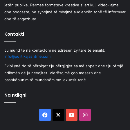
jetën publike. Përmes formateve kreative si artikuj, video-lajme
dhe podcaste, ne synojmë të mbajmë audiencën tonë të informuar
dhe të angazhuar.
Kontakti
Ju mund të na kontaktoni në adresën zyrtare të emailit:
info@politikajashtme.com
.
Ekipi ynë do të përpiqet t’ju përgjigjet sa më shpejt dhe t’ju ofrojë
ndihmën që ju nevojitet. Vlerësojmë çdo mesazh dhe
bashkëpunim të mundshëm me lexuesit tanë.
Na ndiqni
Facebook
X
YouTube
Instagram