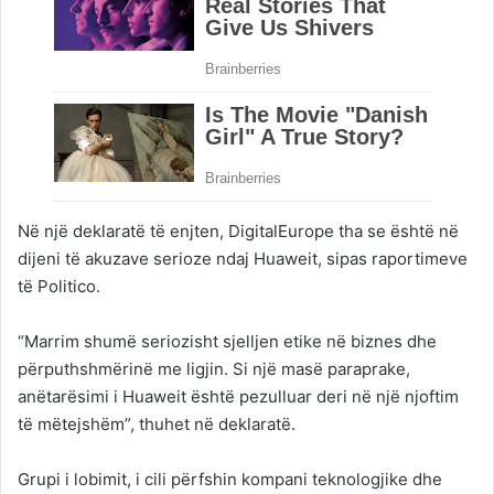
Në një deklaratë të enjten, DigitalEurope tha se është në
dijeni të akuzave serioze ndaj Huaweit, sipas raportimeve
të Politico.
“Marrim shumë seriozisht sjelljen etike në biznes dhe
përputhshmërinë me ligjin. Si një masë paraprake,
anëtarësimi i Huaweit është pezulluar deri në një njoftim
të mëtejshëm”, thuhet në deklaratë.
Grupi i lobimit, i cili përfshin kompani teknologjike dhe