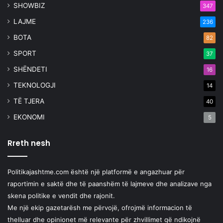
SHOWBIZ
347
LAJME
236
BOTA
82
SPORT
37
SHËNDETI
16
TEKNOLOGJI
14
TË TJERA
40
EKONOMI
5
Rreth nesh
Politikajashtme.com është një platformë e angazhuar për
raportimin e saktë dhe të paanshëm të lajmeve dhe analizave nga
skena politike e vendit dhe rajonit.
Me një ekip gazetarësh me përvojë, ofrojmë informacion të
thelluar dhe opinionet më relevante për zhvillimet që ndikojnë