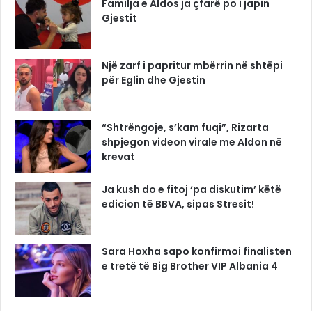
Familja e Aldos ja çfarë po i japin
Gjestit
Një zarf i papritur mbërrin në shtëpi
për Eglin dhe Gjestin
“Shtrëngoje, s’kam fuqi”, Rizarta
shpjegon videon virale me Aldon në
krevat
Ja kush do e fitoj ‘pa diskutim’ këtë
edicion të BBVA, sipas Stresit!
Sara Hoxha sapo konfirmoi finalisten
e tretë të Big Brother VIP Albania 4