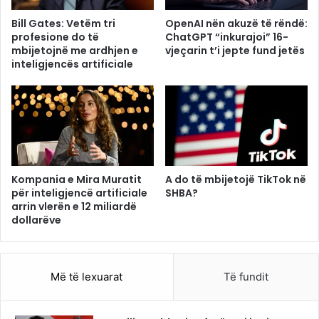
Bill Gates: Vetëm tri
OpenAI nën akuzë të rëndë:
profesione do të
ChatGPT “inkurajoi” 16-
mbijetojnë me ardhjen e
vjeçarin t’i jepte fund jetës
inteligjencës artificiale
Kompania e Mira Muratit
A do të mbijetojë TikTok në
për inteligjencë artificiale
SHBA?
arrin vlerën e 12 miliardë
dollarëve
Më të lexuarat
Të fundit