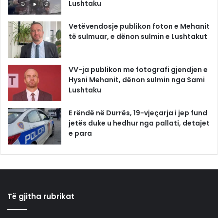
Lushtaku
Vetëvendosje publikon foton e Mehanit
të sulmuar, e dënon sulmin e Lushtakut
VV-ja publikon me fotografi gjendjen e
Hysni Mehanit, dënon sulmin nga Sami
Lushtaku
E rëndë në Durrës, 19-vjeçarja i jep fund
jetës duke u hedhur nga pallati, detajet
e para
Të gjitha rubrikat