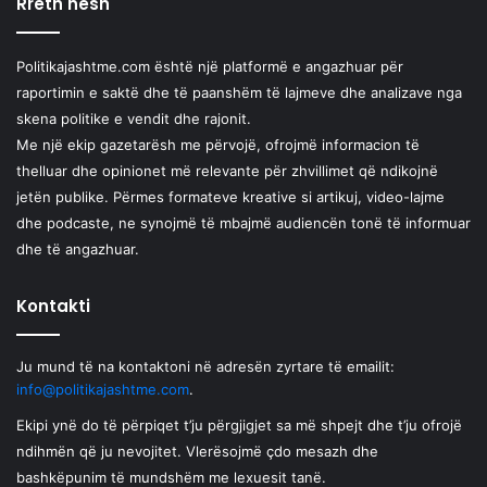
Rreth nesh
Politikajashtme.com është një platformë e angazhuar për
raportimin e saktë dhe të paanshëm të lajmeve dhe analizave nga
skena politike e vendit dhe rajonit.
Me një ekip gazetarësh me përvojë, ofrojmë informacion të
thelluar dhe opinionet më relevante për zhvillimet që ndikojnë
jetën publike. Përmes formateve kreative si artikuj, video-lajme
dhe podcaste, ne synojmë të mbajmë audiencën tonë të informuar
dhe të angazhuar.
Kontakti
Ju mund të na kontaktoni në adresën zyrtare të emailit:
info@politikajashtme.com
.
Ekipi ynë do të përpiqet t’ju përgjigjet sa më shpejt dhe t’ju ofrojë
ndihmën që ju nevojitet. Vlerësojmë çdo mesazh dhe
bashkëpunim të mundshëm me lexuesit tanë.