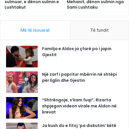
sulmuar, e dënon sulmin e
Mehanit, dënon sulmin nga
Lushtakut
Sami Lushtaku
Më të lexuarat
Të fundit
Familja e Aldos ja çfarë po i japin
Gjestit
Një zarf i papritur mbërrin në shtëpi
për Eglin dhe Gjestin
“Shtrëngoje, s’kam fuqi”, Rizarta
shpjegon videon virale me Aldon në
krevat
Ja kush do e fitoj ‘pa diskutim’ këtë