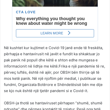
Në kushtet kur kujtimet e Covid-19 janë ende të freskëta,
përhapja e hantavirusit në javët e fundit ka shkaktuar jo
pak panik në popull dhe këtë e shton edhe mungesa e
informacionit në lidhje me këtë.Frika e një pandemie të re,
përveç luftës, është në ajër, por OBSH bën thirrje që të
mos ketë panik. Në një njoftim për mediat, i publikuar se
fundmi, Organizata Botërore e Shëndetësisë bën me dije
se kjo nuk është një tjetër pandemi si e Covid-it.
OBSH-ja thotë se hantaviruset përhapen “shumë, shumë
ndryshe” dhe përmes kontaktit të zgjatur. Pesë nga tetë