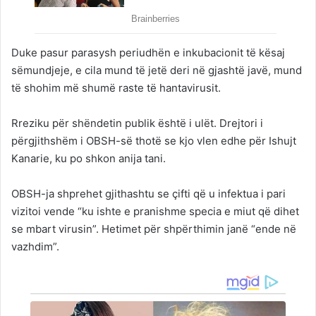
Duke pasur parasysh periudhën e inkubacionit të kësaj
sëmundjeje, e cila mund të jetë deri në gjashtë javë, mund
të shohim më shumë raste të hantavirusit.
Rreziku për shëndetin publik është i ulët. Drejtori i
përgjithshëm i OBSH-së thotë se kjo vlen edhe për Ishujt
Kanarie, ku po shkon anija tani.
OBSH-ja shprehet gjithashtu se çifti që u infektua i pari
vizitoi vende “ku ishte e pranishme specia e miut që dihet
se mbart virusin”. Hetimet për shpërthimin janë “ende në
vazhdim”.