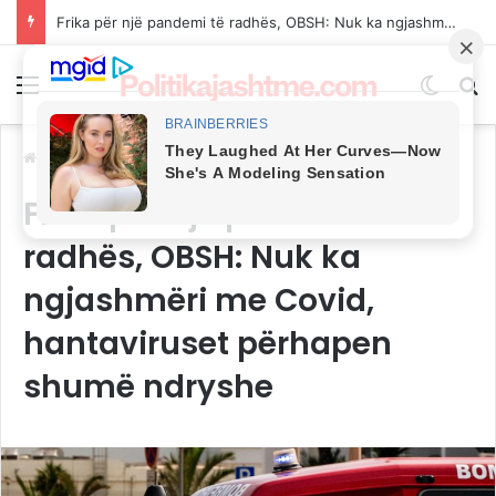
I ati i vrau të ëmën, ai e goditi dhe e la të vdekur/ Gjykata e Sarandës dënon me 3 vite burg Klementin Islamajn
Menu
Switch
Kë
Ballina
/
LAJME
Frika për një pandemi të
radhës, OBSH: Nuk ka
ngjashmëri me Covid,
hantaviruset përhapen
shumë ndryshe