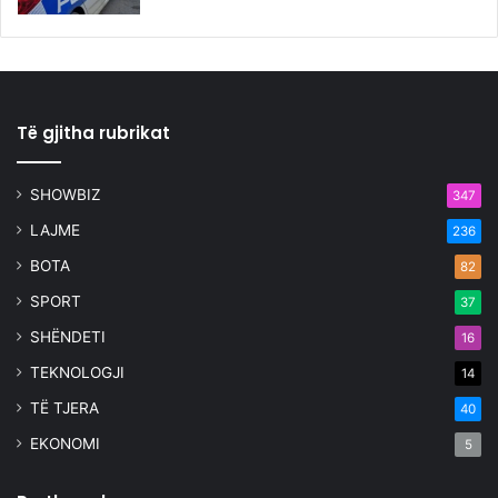
Të gjitha rubrikat
SHOWBIZ
347
LAJME
236
BOTA
82
SPORT
37
SHËNDETI
16
TEKNOLOGJI
14
TË TJERA
40
EKONOMI
5