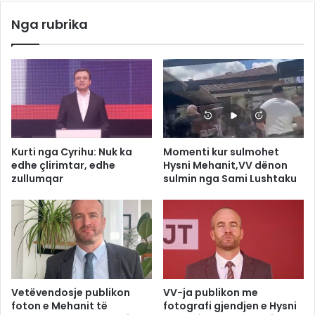
Nga rubrika
Kurti nga Cyrihu: Nuk ka
Momenti kur sulmohet
edhe çlirimtar, edhe
Hysni Mehanit,VV dënon
zullumqar
sulmin nga Sami Lushtaku
Vetëvendosje publikon
VV-ja publikon me
foton e Mehanit të
fotografi gjendjen e Hysni