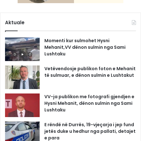
Aktuale
Momenti kur sulmohet Hysni
Mehanit,VV dënon sulmin nga Sami
Lushtaku
Vetëvendosje publikon foton e Mehanit
të sulmuar, e dënon sulmin e Lushtakut
VV-ja publikon me fotografi gjendjen e
Hysni Mehanit, dënon sulmin nga Sami
Lushtaku
E rëndë në Durrës, 19-vjeçarja i jep fund
jetës duke u hedhur nga pallati, detajet
e para