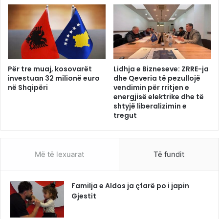
Për tre muaj, kosovarët
Lidhja e Bizneseve: ZRRE-ja
investuan 32 milionë euro
dhe Qeveria të pezullojë
në Shqipëri
vendimin për rritjen e
energjisë elektrike dhe të
shtyjë liberalizimin e
tregut
Më të lexuarat
Të fundit
Familja e Aldos ja çfarë po i japin
Gjestit