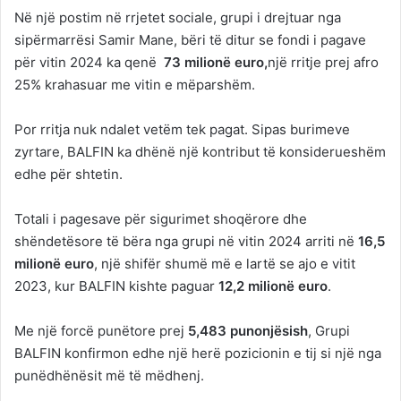
Në një postim në rrjetet sociale, grupi i drejtuar nga
sipërmarrësi Samir Mane, bëri të ditur se fondi i pagave
për vitin 2024 ka qenë
73 milionë euro,
një rritje prej afro
25% krahasuar me vitin e mëparshëm.
Por rritja nuk ndalet vetëm tek pagat. Sipas burimeve
zyrtare, BALFIN ka dhënë një kontribut të konsiderueshëm
edhe për shtetin.
Totali i pagesave për sigurimet shoqërore dhe
shëndetësore të bëra nga grupi në vitin 2024 arriti në
16,5
milionë
euro
, një shifër shumë më e lartë se ajo e vitit
2023, kur BALFIN kishte paguar
12,2 milionë euro
.
Me një forcë punëtore prej
5,483 punonjësish
, Grupi
BALFIN konfirmon edhe një herë pozicionin e tij si një nga
punëdhënësit më të mëdhenj.