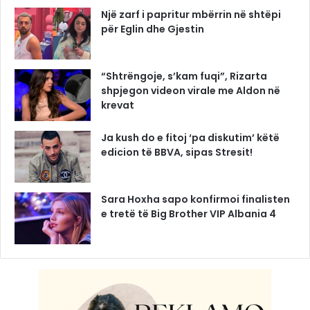
Një zarf i papritur mbërrin në shtëpi
për Eglin dhe Gjestin
“Shtrëngoje, s’kam fuqi”, Rizarta
shpjegon videon virale me Aldon në
krevat
Ja kush do e fitoj ‘pa diskutim’ këtë
edicion të BBVA, sipas Stresit!
Sara Hoxha sapo konfirmoi finalisten
e tretë të Big Brother VIP Albania 4