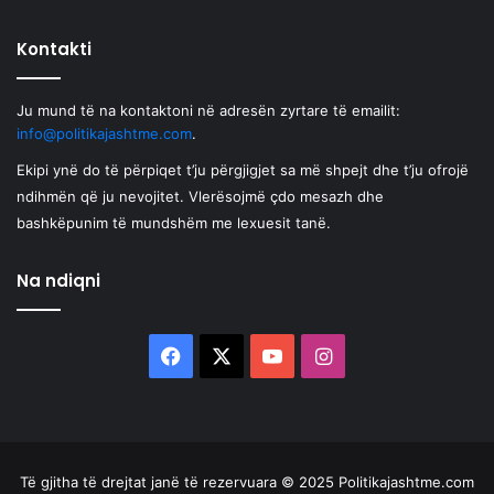
Kontakti
Ju mund të na kontaktoni në adresën zyrtare të emailit:
info@politikajashtme.com
.
Ekipi ynë do të përpiqet t’ju përgjigjet sa më shpejt dhe t’ju ofrojë
ndihmën që ju nevojitet. Vlerësojmë çdo mesazh dhe
bashkëpunim të mundshëm me lexuesit tanë.
Na ndiqni
Facebook
X
YouTube
Instagram
Të gjitha të drejtat janë të rezervuara © 2025 Politikajashtme.com