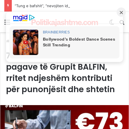
“Tung e bafshit”, “nevojiten ide të reja”: Fjalët e Pecit dhe Gërvallës pas largimeve nga GUXO
Menu
Switch
Kë
Ballina
/
EKONOMI
73 milionë euro fondi i
pagave të Grupit BALFIN,
rritet ndjeshëm kontributi
për punonjësit dhe shtetin