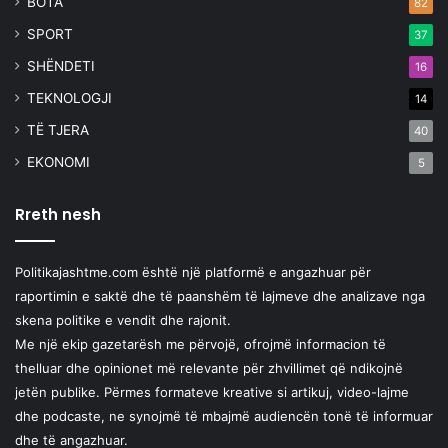
BOTA
82
SPORT
37
SHËNDETI
16
TEKNOLOGJI
14
TË TJERA
40
EKONOMI
5
Rreth nesh
Politikajashtme.com është një platformë e angazhuar për
raportimin e saktë dhe të paanshëm të lajmeve dhe analizave nga
skena politike e vendit dhe rajonit.
Me një ekip gazetarësh me përvojë, ofrojmë informacion të
thelluar dhe opinionet më relevante për zhvillimet që ndikojnë
jetën publike. Përmes formateve kreative si artikuj, video-lajme
dhe podcaste, ne synojmë të mbajmë audiencën tonë të informuar
dhe të angazhuar.