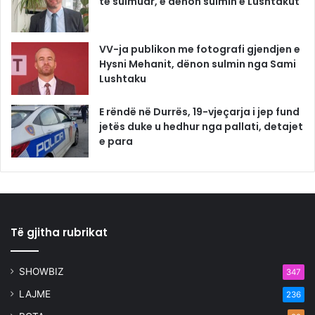
të sulmuar, e dënon sulmin e Lushtakut
VV-ja publikon me fotografi gjendjen e
Hysni Mehanit, dënon sulmin nga Sami
Lushtaku
E rëndë në Durrës, 19-vjeçarja i jep fund
jetës duke u hedhur nga pallati, detajet
e para
Të gjitha rubrikat
SHOWBIZ
347
LAJME
236